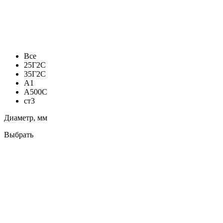
Все
25Г2С
35Г2С
А1
А500С
ст3
Диаметр, мм
Выбрать