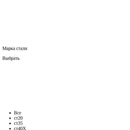
Марка стали
Выбрать
Все
ст20
ст35
ст40Х