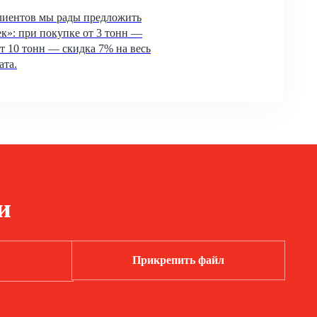
лиентов мы рады предложить
к»: при покупке от 3 тонн —
т 10 тонн — скидка 7% на весь
ата.
и
Прикрепить файл