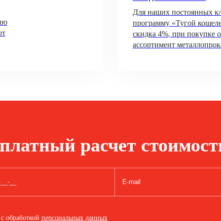
Для наших постоянных к
ию
программу «Тугой кошеле
от
скидка 4%, при покупке о
ассортимент металлопрок
сплатный расчет стоимост
 с обработкой
персональных данных