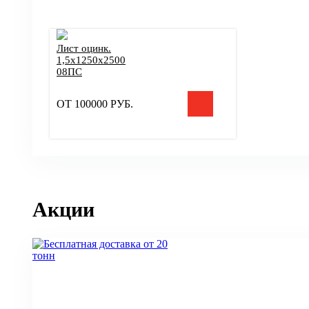
Лист оцинк.
1,5х1250х2500
08ПС
ОТ
100000
РУБ.
Акции