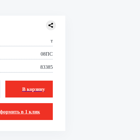
т
08ПС
83385
В корзину
формить в 1 клик