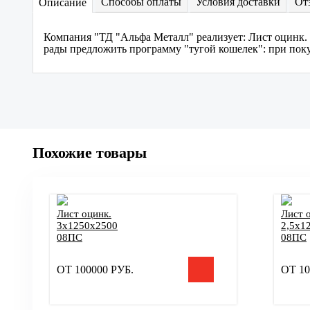
Способы оплаты
Условия доставки
От
Описание
Компания "ТД "Альфа Металл" реализует: Лист оцинк.
рады предложить программу "тугой кошелек": при покуп
Похожие товары
Лист оцинк.
Лист 
3х1250х2500
2,5х1
08ПС
08ПС
ОТ
100000
РУБ.
ОТ
10