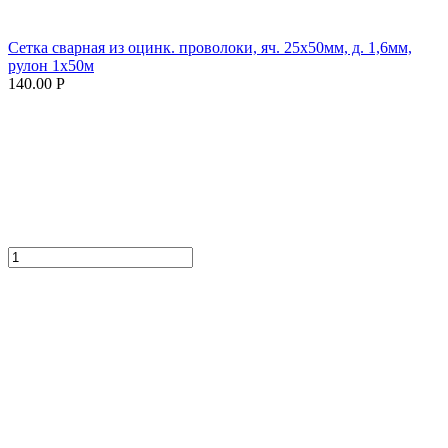
Сетка сварная из оцинк. проволоки, яч. 25х50мм, д. 1,6мм,
рулон 1х50м
140.00 Р