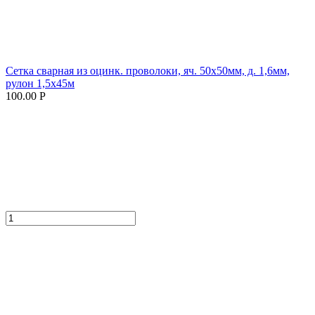
Сетка сварная из оцинк. проволоки, яч. 50х50мм, д. 1,6мм,
рулон 1,5х45м
100.00 Р