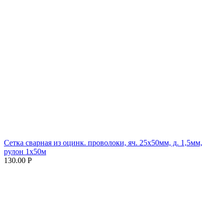
Сетка сварная из оцинк. проволоки, яч. 25х50мм, д. 1,5мм,
рулон 1х50м
130.00 Р