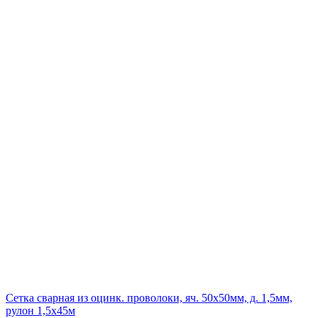
Сетка сварная из оцинк. проволоки, яч. 50х50мм, д. 1,5мм,
рулон 1,5х45м