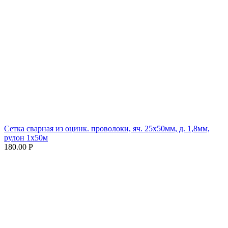
Сетка сварная из оцинк. проволоки, яч. 25х50мм, д. 1,8мм,
рулон 1х50м
180.00 Р