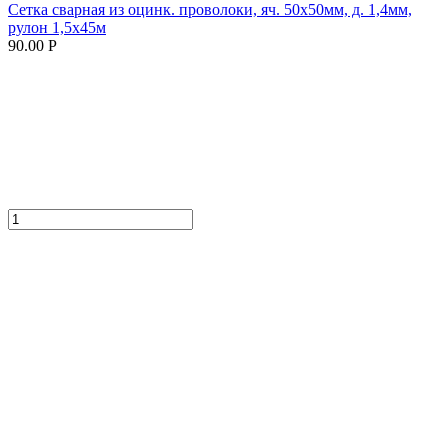
Сетка сварная из оцинк. проволоки, яч. 50х50мм, д. 1,4мм,
рулон 1,5х45м
90.00 Р