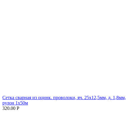
Сетка сварная из оцинк. проволоки, яч. 25х12,5мм, д. 1,8мм,
рулон 1х50м
320.00 Р