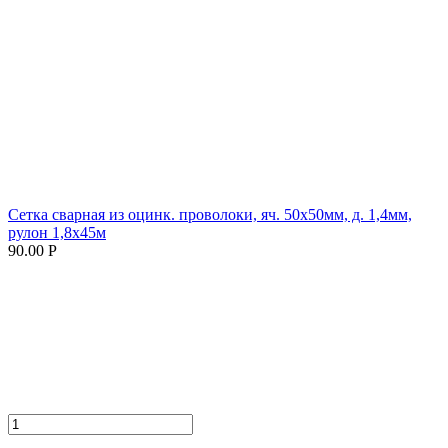
Сетка сварная из оцинк. проволоки, яч. 50х50мм, д. 1,4мм,
рулон 1,8х45м
90.00 Р