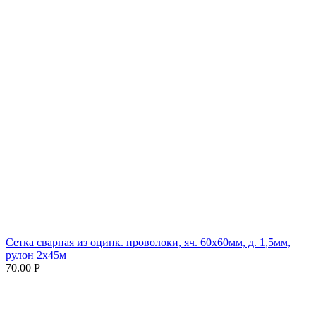
Сетка сварная из оцинк. проволоки, яч. 60х60мм, д. 1,5мм,
рулон 2х45м
70.00 Р