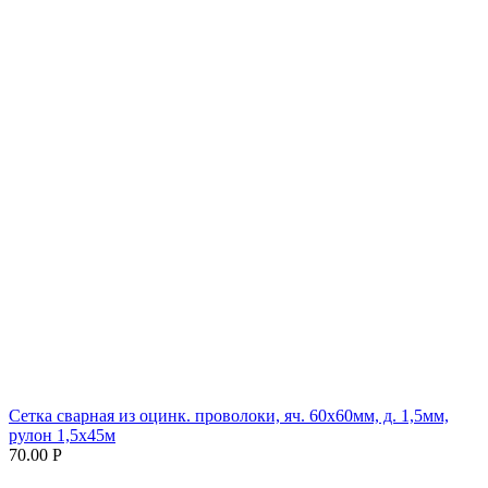
Сетка сварная из оцинк. проволоки, яч. 60х60мм, д. 1,5мм,
рулон 1,5х45м
70.00 Р