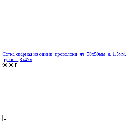
Сетка сварная из оцинк. проволоки, яч. 50х50мм, д. 1,5мм,
рулон 1,8х45м
90.00 Р