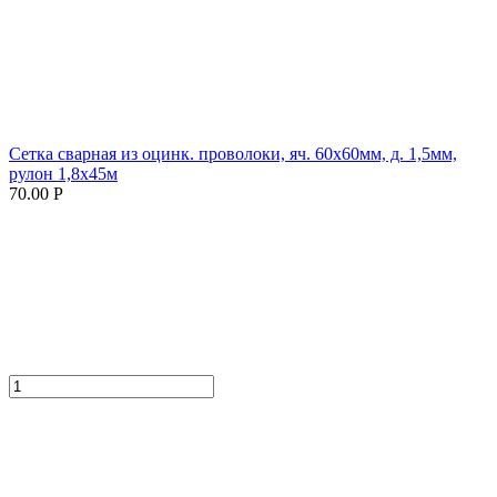
Сетка сварная из оцинк. проволоки, яч. 60х60мм, д. 1,5мм,
рулон 1,8х45м
70.00 Р