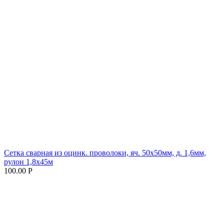
Сетка сварная из оцинк. проволоки, яч. 50х50мм, д. 1,6мм,
рулон 1,8х45м
100.00 Р