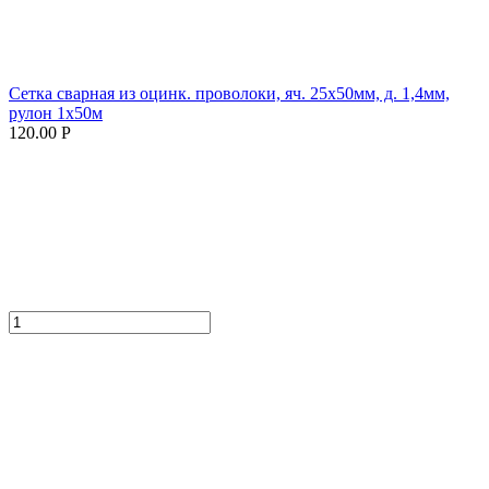
Сетка сварная из оцинк. проволоки, яч. 25х50мм, д. 1,4мм,
рулон 1х50м
120.00 Р