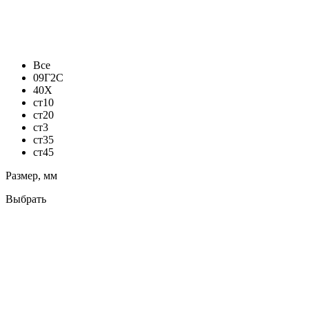
Все
09Г2С
40Х
ст10
ст20
ст3
ст35
ст45
Размер, мм
Выбрать